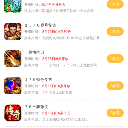
详情
开服时间：
精品全天推荐天
版本介绍：
荐 超多大陆无限刀神器一个会员闯
１．７６岁月复古
详情
开服时间：
8月15日/14点30分
版本介绍：
免费泡点等级好升BOSS超多极品狂暴
最快的刀
详情
开服时间：
8月15日/9点开放
版本介绍：
一切靠打 ７７７级以上怪物爆终极
１７６特色复古
详情
开服时间：
8月15日/16点开放
版本介绍：
176你没玩过的复古
７６三职微变
详情
开服时间：
8月15日/16点30分
版本介绍：
道士宠物猛法师技能无CD战士