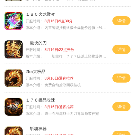
１８０火龙微变
详情
开服时间：
8月16日/9点30分
版本介绍：
内置智能挂机终极全爆物价超值上线送神器
最快的刀
详情
开服时间：
8月16日/22点开放
版本介绍：
一切靠打 ７７７级以上怪物爆终极
255大极品
详情
开服时间：
8月16日/通宵推荐
版本介绍：
免费自动捡取回収挂机
１７６极品攻速
详情
开服时间：
8月16日/通宵推荐
版本介绍：
道士召群虎战士刀刀毒法师带神宠
斩魂神器