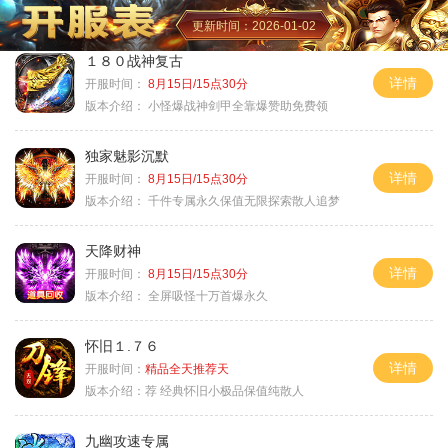
更新时间：2026-01-02
１８０战神复古
详情
开服时间：
8月15日/15点30分
版本介绍：
小怪爆战神剑甲全靠爆赞助免费领
独家魅影沉默
详情
开服时间：
8月15日/15点30分
版本介绍：
千件专属永久保值无限探索散人追梦
天降财神
详情
开服时间：
8月15日/15点30分
版本介绍：
全屏吸怪十万首爆永久
怀旧１.７６
详情
开服时间：
精品全天推荐天
版本介绍：
荐 经典怀旧小极品保值纯散人
九幽攻速专属