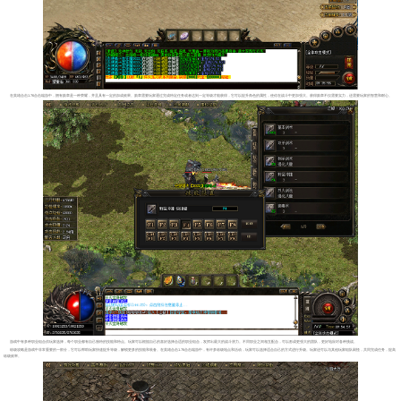
在英雄合击1.76合击端游中，拥有勋章是一种荣耀，并且具有一定的加成效果。勋章需要玩家通过完成特定任务或者达到一定等级才能获得，它可以提升角色的属性，使你在战斗中更加强大。获得勋章不仅需要实力，还需要玩家的智慧和耐心。
游戏中有多种职业组合供玩家选择，每个职业都有自己独特的技能和特点。玩家可以根据自己的喜好选择合适的职业组合，发挥出最大的战斗潜力。不同职业之间相互配合，可以形成更强大的团队，更好地应对各种挑战。
练级攻略是游戏中非常重要的一部分，它可以帮助玩家快速提升等级，解锁更多的技能和装备。在英雄合击1.76合击端游中，有许多练级地点和活动，玩家可以选择适合自己的方式进行升级。玩家还可以与其他玩家组队刷怪，共同完成任务，提高
练级效率。