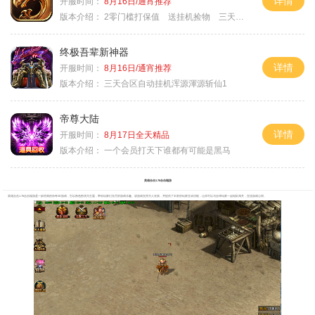
详情
开服时间：
8月16日/通宵推荐
版本介绍：
2零门槛打保值 送挂机捡物 三天合区
终极吾辈新神器
详情
开服时间：
8月16日/通宵推荐
版本介绍：
三天合区自动挂机浑源渾源斩仙1
帝尊大陆
详情
开服时间：
8月17日全天精品
版本介绍：
一个会员打天下谁都有可能是黑马
英雄合击1.76合击端游
英雄合击1.76合击端游是一款经典的传奇2D游戏，它以角色扮演为主题，带给玩家们无尽的游戏乐趣。该游戏支持万人在线，并提供了丰富的玩家互动功能，让你可以与全球玩家一起组队闯关，交流游戏心得。