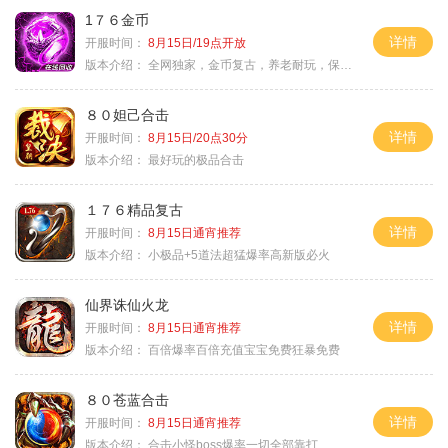
1７６金币
详情
开服时间：
8月15日/19点开放
版本介绍：
全网独家，金币复古，养老耐玩，保底回収
８０妲己合击
详情
开服时间：
8月15日/20点30分
版本介绍：
最好玩的极品合击
１７６精品复古
详情
开服时间：
8月15日通宵推荐
版本介绍：
小极品+5道法超猛爆率高新版必火
仙界诛仙火龙
详情
开服时间：
8月15日通宵推荐
版本介绍：
百倍爆率百倍充值宝宝免费狂暴免费
８０苍蓝合击
详情
开服时间：
8月15日通宵推荐
版本介绍：
合击小怪boss爆率一切全部靠打