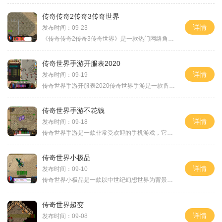
传奇传奇2传奇3传奇世界
详情
发布时间：09-23
《传奇传奇2传奇3传奇世界》是一款热门网络角色扮演游戏。游戏以其丰富的剧情、刺激的战斗和多样的玩法而备受玩家喜爱。本文将详细介绍游戏的具体玩法，带您领略这个传奇世界的魅力。游戏的主要玩法是任务系统。玩家可以通过接取任务和完成任务来进行游戏。任务种类多样，有主线任务、支线任务以及日常任务。主线任务推动游戏剧情的发展，让玩家体验到更多的故事情节。支线任务在主线任务完成后解锁，丰富了游戏内容，同时也提供了更多的奖励。日常任务则每天刷新，玩家可以通过完成这些任务来获得丰厚的奖励。除了...
传奇世界手游开服表2020
详情
发布时间：09-19
传奇世界手游开服表2020传奇世界手游是一款备受期待的MMORPG手游，于2020年开服。这款游戏延续了传奇系列的经典魅力，将玩家带回到了熟悉而又充满冒险的游戏世界。下面将为大家详细介绍一下传奇世界手游的具体玩法。首先让我们来看一下传奇世界手游的角色选择。游戏中有四个种族可供玩家选择，分别是人族、魔族、仙族和鬼族。每个种族都有独特的特点和技能，玩家可以根据自己的喜好选择不同的种族来体验不同的游戏风格。接下来是游戏的职业系统。传奇世界手游共有五大经典职业，包括战士、法师、道士、...
传奇世界手游不花钱
详情
发布时间：09-18
传奇世界手游是一款非常受欢迎的手机游戏，它的玩法非常丰富多样，而且还可以不花钱获得很多乐趣。我将为大家详细介绍一下传奇世界手游的具体玩法，让大家更好地了解这款游戏。传奇世界手游中有丰富多样的职业选择，包括战士、法师和道士等等，每个职业都有着独特的技能和特点。玩家可以根据自己的喜好来选择自己喜欢的职业，并通过不断的升级和提升技能来强化自己的角色。玩家可以与其他玩家组队进行各种各样的活动，如刷怪、打副本等等。组队可以提高游戏的乐趣，而且可以通过团队合作来击败更加强大的敌人。玩家们...
传奇世界小极品
详情
发布时间：09-10
传奇世界小极品是一款以中世纪幻想世界为背景的MMORPG游戏。本游戏以其独特的玩法和精美的画面受到了广大玩家的喜爱玩家将扮演一位勇敢的冒险家，探索未知的土地，与强大的怪物战斗，完成各种任务，提升自己的实力，成为真正的传奇英雄。游戏的玩法丰富多样，包括任务系统、战斗系统、装备系统、交易系统等等。在任务系统中，玩家可以接受各种各样的任务，包括主线任务、支线任务、日常任务等，通过完成这些任务可以获得经验值、金币、装备等奖励。主线任务通常会贯穿整个游戏的剧情，使玩家更好地融入游戏...
传奇世界超变
详情
发布时间：09-08