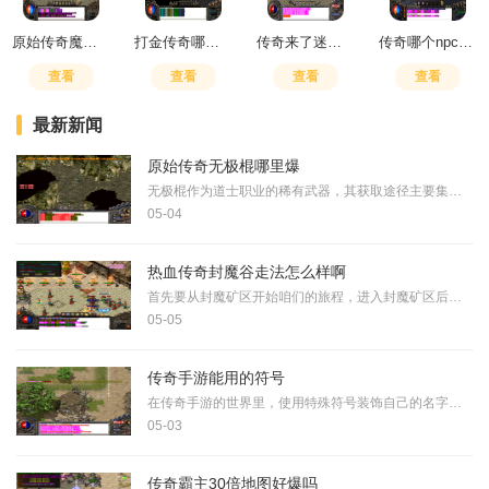
原始传奇魔杖升级配方
打金传奇哪个职业厉害
传奇来了迷宫怎么走的
传奇哪个npc合成疗伤石
查看
查看
查看
查看
最新新闻
原始传奇无极棍哪里爆
无极棍作为道士职业的稀有武器，其获取途径主要集中在特定的高难度副本和高级怪物身上。据可靠资料显示，祖玛寺庙和卧龙山庄是无极棍出现的主要地点，这些区域的怪物具有较高挑战性，其中祖玛系列的怪物如羊、大锤、雕像等被证实有概率掉落无极棍。尸王殿也被提及为可能产出无极棍的场所，该副本环境复杂且充满机关，对玩家的战斗技巧和观察力有不低要求。王者秘境同样可能存在无极棍的掉落机会，但需要玩家具备相应的实力进入。除了通过击败怪物直接获取外，无极棍还可以通过锻造系统制作得到。具体锻造方法需要消耗...
05-04
热血传奇封魔谷走法怎么样啊
首先要从封魔矿区开始咱们的旅程，进入封魔矿区后直接往左上角走就能到达霸者大厅。这个大厅的空间相当开阔，里面有各种怪物，所以咱们需要随时保持警惕。经验丰富的玩家都习惯在这个地方稍作整顿，补充药水检查装备，为接下来的深层探索做好充分准备。穿过霸者大厅后，咱们很快就会来到雷霆之路，这里是一个类似迷宫的区域，道路错综复杂，很容易让人迷失方向。雷霆之路总共有好多条分支路径，必须选择最上方那条才能正确抵达光芒回廊。要是走错了路线，就会被迫返回霸者大厅，整个行程都得重新开始。到达光芒回廊后...
05-05
传奇手游能用的符号
在传奇手游的世界里，使用特殊符号装饰自己的名字可以让咱们的角色显得与众不同，常见的特殊符号包括英文符号、数字、中文标点以及星座图案等，这些都是被游戏系统允许的符号类型。这些符号不仅可以美化名字，还能突出咱们的个性和风格，让其他玩家一眼就记住咱们。选择符号时，咱们可以优先考虑那些容易输入且视觉简洁的，这能帮助快速打造出既独特又易记的游戏昵称，让角色在人群中更加突出。通过巧妙地组合这些符号，咱们能轻松表达出游戏角色的特色，比如使用箭头符号来暗示攻击性，或用心形符号传递友善感。在决...
05-03
传奇霸主30倍地图好爆吗