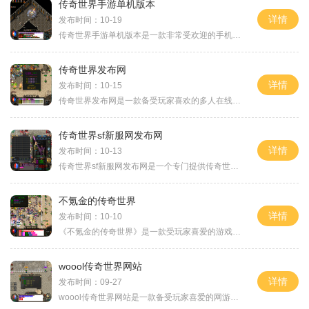
传奇世界手游单机版本
详情
发布时间：10-19
传奇世界手游单机版本是一款非常受欢迎的手机游戏，它以经典的传奇世界为背景，还原了原汁原味的游戏剧情和玩法。在这个游戏中，玩家将扮演一个勇敢的冒险者，探索一个充满神秘和挑战的奇幻世界。让我们来了解一下传奇世界手游单机版本的背景故事。故事发生在一个被魔法和怪物笼罩的幻想大陆上。在这个世界上，玩家将面临众多的敌人和任务，需要通过战斗和策略来战胜它们。玩家可以选择自己喜欢的职业，如战士、法师、刺客等，并通过不断的战斗和升级来提高自己的实力。在传奇世界手游单机版本中，玩家可以体验到许多...
传奇世界发布网
详情
发布时间：10-15
传奇世界发布网是一款备受玩家喜欢的多人在线游戏。在这个游戏中，玩家可以选择不同的职业，并与其他玩家一起展开冒险旅程。传奇世界发布网拥有丰富的游戏玩法，让玩家尽情享受沉浸式的游戏体验。让我们来了解一下传奇世界发布网中的职业系统。传奇世界发布网共有五种职业可供选择，包括法师、道士、战士、刺客和弓箭手。每个职业都有其独特的特点和技能，玩家可以根据自己的喜好和游戏策略选择适合自己的职业。法师擅长远程攻击和群体控制技能，可以通过释放强大的魔法攻击敌人。道士则是支持型职业，可以为队友提供...
传奇世界sf新服网发布网
详情
发布时间：10-13
传奇世界sf新服网发布网是一个专门提供传奇世界私服游戏信息的网站。在这个网站上，玩家可以了解到最新的私服开服信息、游戏攻略、活动等相关内容。我们将详细介绍一下传奇世界sf新服网发布网以及传奇世界私服游戏的具体玩法。传奇世界是一款非常受欢迎的多人在线角色扮演游戏。传奇世界sf新服网发布网致力于为玩家提供最权威、最全面的传奇世界私服信息。无论你是想了解最新的私服开服时间，还是想寻找高手分享的游戏攻略，都可以在这个网站上找到答案。传奇世界sf新服网发布网还提供了丰富多样的游戏活动，...
不氪金的传奇世界
详情
发布时间：10-10
《不氪金的传奇世界》是一款受玩家喜爱的游戏，因为不需要氪金就能享受到高品质的游戏体验而备受赞誉。你可以选择一个自己喜欢的角色进行冒险。无论是勇敢的战士，还是聪明机灵的法师，亦或是敏捷灵活的游侠，总有一个角色会让你爱不释手。每个角色都有自己独特的技能和装备，通过战斗不断提升自己的实力。游戏中有丰富多样的地图供玩家探索。从草原到沙漠，再到冰原和火山，每个地方都有各自独特的怪物和任务等待玩家的挑战。玩家可以在这个奇幻的世界中自由探索，寻找宝藏和神秘遗迹。游戏中的战斗系统非常精彩。玩...
woool传奇世界网站
详情
发布时间：09-27
woool传奇世界网站是一款备受玩家喜爱的网游平台，它以其丰富多样的游戏内容和刺激的玩法而受到广泛关注。游戏的具体玩法涵盖了各个方面，使得玩家可以尽情畅游于这个充满奇幻魔法的虚拟世界。在woool传奇世界网站中，玩家可以选择不同的职业，如战士、法师和道士，每个职业都有着独特的技能和特点，需要玩家根据自己的喜好和游戏风格进行选择。随后，玩家将进入一个充满冒险和挑战的游戏世界，开始自己的传奇之旅。玩家需要完成一系列任务和战斗，以提升自己的等级和装备。玩家可以通过击败怪物、完成任务...