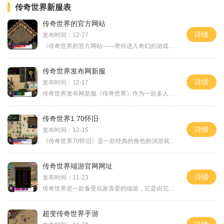
传奇世界新服表
传奇世界的官方网站
详情
发布时间：12-27
《传奇世界的官方网站——带你进入奇幻的游戏世界》作为一款备受玩家喜爱的MMORPG游戏，《传奇世界》在中国游戏市场拥有非常庞大的用户群体。而为了更好地为玩家提供游戏资讯、社交交流和便捷服务，《传奇世界》官方网站应运而生。在这个官方网站上，你将能够体验到一个全新的游戏世界，并且了解到游戏的具体玩法和特色。让我们一同进入这个充满魔幻的游戏世界。官方网站给玩家们提供了详尽的游戏介绍和玩法说明。在游戏介绍部分，你将了解到《传奇世界》所设置的游戏背景和故事情节，让玩家们更好地融入到游戏...
传奇世界发布网新服
详情
发布时间：12-17
传奇世界发布网新服《传奇世界》作为一款多人在线角色扮演游戏，一直备受玩家们的喜爱。而传奇世界发布网的新服正是为了满足玩家们对于多样化游戏内容的需求而推出的全新版本。在新服上，玩家们将体验到更加精彩刺激的游戏玩法，为了帮助大家更好地了解传奇世界新服，下面将为大家介绍具体的玩法内容。传奇世界发布网新服的首要特点之一就是新增了多样的职业选择。在新服上，玩家们可以根据自己的兴趣和偏好选择不同的职业进行游戏冒险。巫师、战士、道士、刺客等多种职业均有着独特的技能和特点，玩家们可以根据自己...
传奇世界1.70怀旧
详情
发布时间：12-15
《传奇世界70怀旧》是一款经典的角色扮演游戏，也是传奇系列游戏中备受玩家喜爱的一款作品。这款游戏以其丰富多样的玩法和良好的游戏体验吸引了众多玩家的关注。我们来看一下《传奇世界70怀旧》的角色选择。游戏中有三大职业供玩家选择，分别是战士、法师和道士。战士拥有强大的近战攻击能力和高生命值，在战斗中扮演着坚强的肉盾角色；法师擅长远程魔法攻击，具有强大的团队输出能力，但血量较低，需要后排队友的保护；道士则是游戏中的辅助职业，可以治疗、加防和复活队友，是团队中不可或缺的存在。游...
传奇世界端游官网网址
详情
发布时间：11-23
传奇世界是一款备受玩家喜爱的端游，它是由完美世界开发并运营的一款大型多人在线角色扮演游戏。作为一个玩家，你可以通过去官网找到游戏的下载地址和更多的相关信息。传奇世界官网网址为.my想必对于喜欢玩游戏的朋友们来说，传奇世界这个名字并不陌生。作为中国最受欢迎的网游之一，传奇世界已经陪伴玩家度过了20年的光辉岁月。无论你是老玩家还是新手，这个精彩的游戏世界都值得你一探究竟。在传奇世界里，你可以创造一个属于自己的角色，选择自己钟爱的职业，探索并征服激动人心的游戏世界。游戏...
超变传奇世界手游