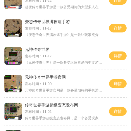
详情
发布时间：11-22
超变传奇世界手游是一款备受期待的大型多人在线角色扮演游戏，它将传奇世界经典的游戏元素与移动设备的便携性相结合，为玩家带来全新的游戏体验。在这个游戏中，玩家可以选择各类职业，与其他玩家组队探索冒险，还可以参与大规模的战斗和跨服竞技活动，展示自己的战斗技巧和智慧。游戏的玩法非常丰富多样。游戏提供了丰富的职业选择，包括战士、法师、道士等。每个职业都有自己独特的技能和能力，玩家可以根据自己的喜好选择适合自己的职业，打造独一无二的角色。玩家可以通过完成任务、打怪升级、挑战副本等方式获取...
变态传奇世界满攻速手游
详情
发布时间：11-17
《变态传奇世界满攻速手游》是一款让玩家充分挑战自身操作极限的手游。它采用了传奇游戏的经典元素，同时加入了全新的玩法和特色，让玩家沉浸于一个变态的游戏世界中。在这个游戏中，玩家将扮演一个传奇战士，不断挑战自己的极限，一路冒险击杀怪物，探索未知的领域，收集稀有的装备，完成各种任务。下面将从游戏玩法和特色两个方面来详细介绍这款游戏。游戏的玩法非常多样化。玩家可以自由选择不同的角色和职业，每个职业都有自己独特的技能和特点。在战斗中，玩家需要不断升级并提升自己的技能，才能更好地应对各种...
元神传奇世界
详情
发布时间：11-17
《元神传奇世界》是一款备受玩家喜爱的中文游戏。它以浓厚的中国风为背景，打造了一个精彩纷呈的仙侠世界。在这个世界里，玩家可以体验到各种精彩的游戏内容，以及独特的玩法，给玩家带来前所未有的游戏体验。让我们来了解一下游戏的主要玩法。 主线剧情：《元神传奇世界》拥有丰富而引人入胜的主线剧情。玩家将扮演一位少侠，历经危险和挑战，寻找神奇的元神，解救世界于水深火热之中。通过参与主线剧情任务，玩家可以了解游戏的背景故事，并有机会获得丰厚的游戏奖励。 副本挑战：《元神传奇世界》不仅拥...
元神传奇世界手游官网
详情
发布时间：11-09
元神传奇世界手游官网是一款备受期待的手机游戏，该游戏融合了东方幻想与西方魔幻的元素，带给玩家绚丽多彩的游戏世界。在这个游戏中，玩家将扮演一位传奇的英雄，展开一场宏大而史诗般的冒险之旅。在元神传奇世界手游中，玩家将一步步解锁游戏中的各种特色玩法。首先是主线剧情，游戏的故事背景设定在一个神奇的世界中，玩家需要完成各种任务，探索神秘的地图，解开包裹在剧情之中的谜题。通过剧情的发展，玩家可以逐渐了解游戏背后的世界观和故事情节。除了主线剧情外，元神传奇世界手游还提供了丰富多样的游戏玩法...
传奇世界手游超级变态发布网
详情
发布时间：11-01
传奇世界手游超级变态发布网，是一个备受玩家喜爱的游戏平台。这款游戏是由著名游戏开发商研发的一款角色扮演类手游，在保留了经典传奇游戏的基础上，进行了全面的创新与优化。在传奇世界手游超级变态发布网中，玩家们可以选择自己喜欢的职业，包括战士、法师和道士。每个职业都有独特的技能和战斗风格，玩家可以根据自己的偏好选择。战士是近战输出型职业，具有高物理攻击力和防御力；法师是远程输出型职业，可以释放强大的魔法攻击；道士则是辅助型职业，可以治疗队友并施加强大的群体控制技能。传奇世界手游超级变...