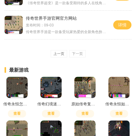
《传奇世界超变》是一款备受期待的多人在线角色扮演游戏，也是传奇系列作品的最新力作。它继承了传奇系列一贯的经典风格，并在玩法上进行了全面升级与创新，为广大玩家带来了全新的游戏体验。我们来看看《传奇世界超变》的玩法设置。该游戏拥有全新的职业系统，玩家可以选择成为战士、法师、道士等不同职业，每个职业都有独特的技能和能力，玩家可以根据自己的喜好和游戏需求来选择合适的职业。而与传统传奇相比，新版本中增加了更多的职业技能，使得战斗更加丰富多样。除了职业系统外，游戏中还加入了全新的转生系统...
传奇世界手游官网官方网站
详情
发布时间：09-03
传奇世界手游是一款备受玩家热爱的全新角色扮演游戏，该游戏拥有独特的游戏玩法和精美的游戏画面，给玩家带来了前所未有的沉浸式游戏体验。在传奇世界手游的官方网站上，玩家可以充分了解到游戏的魅力所在，以及游戏的具体玩法和特色内容。游戏中的玩法非常多样化，玩家可以体验到自由探索、组队战斗、副本挑战以及竞技对战等丰富的游戏内容。自由探索是游戏中很重要的一个玩法，玩家可以随心所欲地在游戏的大世界中探索各种风景名胜和禁地，体验到了解一个神秘世界的乐趣，同时也可以获得丰厚的游戏奖励。组队战斗是...
上一页
下一页
最新游戏
传奇永恒怎么开双铭文
传奇幻境迷宫重装使者走法图
原始传奇复活戒指怎么设保护
传奇永恒如何挂机刷金币
查看
查看
查看
查看